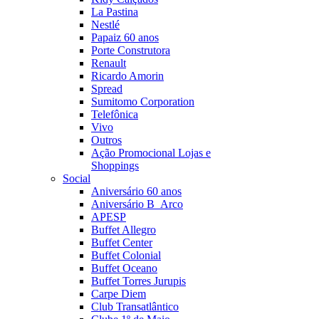
La Pastina
Nestlé
Papaiz 60 anos
Porte Construtora
Renault
Ricardo Amorin
Spread
Sumitomo Corporation
Telefônica
Vivo
Outros
Ação Promocional Lojas e
Shoppings
Social
Aniversário 60 anos
Aniversário B_Arco
APESP
Buffet Allegro
Buffet Center
Buffet Colonial
Buffet Oceano
Buffet Torres Jurupis
Carpe Diem
Club Transatlântico