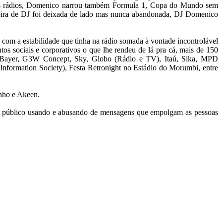
 nas rádios, Domenico narrou também Formula 1, Copa do Mundo sem
rreira de DJ foi deixada de lado mas nunca abandonada, DJ Domenico
com a estabilidade que tinha na rádio somada à vontade incontrolável
os sociais e corporativos o que lhe rendeu de lá pra cá, mais de 150
o), Bayer, G3W Concept, Sky, Globo (Rádio e TV), Itaú, Sika, MPD
 Information Society), Festa Retronight no Estádio do Morumbi, entre
nho e Akeen.
 o público usando e abusando de mensagens que empolgam as pessoas