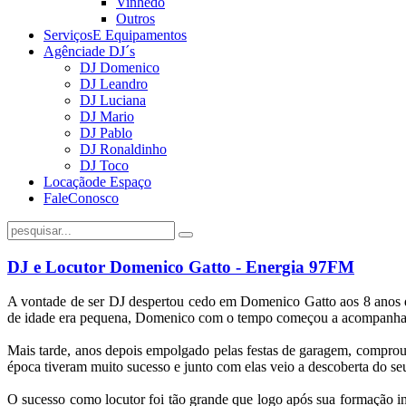
Vinhedo
Outros
Serviços
E Equipamentos
Agência
de DJ´s
DJ Domenico
DJ Leandro
DJ Luciana
DJ Mario
DJ Pablo
DJ Ronaldinho
DJ Toco
Locação
de Espaço
Fale
Conosco
DJ e Locutor Domenico Gatto - Energia 97FM
A vontade de ser DJ despertou cedo em Domenico Gatto aos 8 anos d
de idade era pequena, Domenico com o tempo começou a acompanhar C
Mais tarde, anos depois empolgado pelas festas de garagem, compr
época tiveram muito sucesso e junto com elas veio a descoberta
O sucesso como locutor foi tão grande que logo após sua formação 