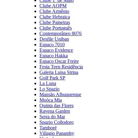
Clube 1º de Maio
Clube AOPM
Clube Armênio
Clube Hebraica
Clube Paineiras
Clube Português
Contemporâneo 8076
Desfile Uniban
Espaço 7010
Espaço Evidence
Espaço Hakka
Espaço Oscar Freire
Festa Teen Residência
Galeria Luisa Strina
Golf Park SP
La Luna
Lo Spazio
Mansão Albuquerque
Moóca Mia
Quinta das Flores
Ravena Garden
Serra do Mar
Spazio Collodoro
Tamboré
Villagio Panamby