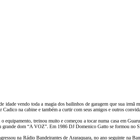
e idade vendo toda a magia dos bailinhos de garagem que sua irmã m
adico na cabine e também a curtir com seus amigos e outros convida
ou o equipamento, treinou muito e começou a tocar numa casa em Guar
 do seu grande dom “A VOZ”. Em 1986 DJ Domenico Gatto se formou
ingressou na Rádio Bandeirantes de Araraquara, no ano seguinte na Ba